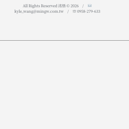
All Rights Reserved 洺悟 © 2026 /
kyle_wang@mingw.com.tw / ☏ 0958-279-633
證件照
個人生活照
$1,000 / 人
$1,200 / 人
– 拍攝時間 0.5 小時
– 1 張精修照片 (jpg)
– 可加購沖洗服務
– 拍攝時間 0.5~ 1 小時
– 隔日交片
– 隔日交片