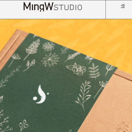
跳
至
主
要
內
容