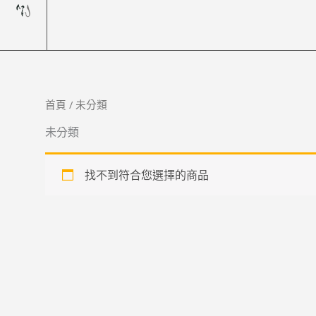
跳
至
主
要
內
容
首頁
/ 未分類
未分類
找不到符合您選擇的商品